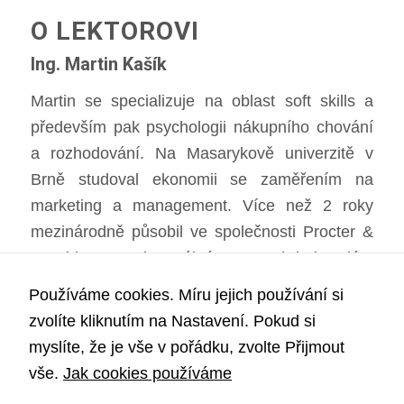
O LEKTOROVI
Ing. Martin Kašík
Martin se specializuje na oblast soft skills a
především pak psychologii nákupního chování
a rozhodování. Na Masarykově univerzitě v
Brně studoval ekonomii se zaměřením na
marketing a management. Více než 2 roky
mezinárodně působil ve společnosti Procter &
Gamble. Tam si v reálném a mnohdy i tvrdém
prostředí FMCG trhu vypiloval své vlastní soft
Používáme cookies. Míru jejich používání si
skills a denně pomáhal klientům s
zvolíte kliknutím na Nastavení. Pokud si
implementací poznatků z psychologie
myslíte, že je vše v pořádku, zvolte Přijmout
nákupního chování v jejich vlastních podnicích.
vše.
Jak cookies používáme
Tyto nasbírané unikátní poznatky dále rozvíjel a