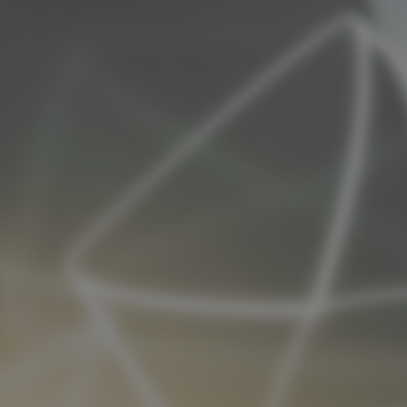
Nezbytně
nutné
cookies
Nezbytně
nutné soubory
cookies
umožňují
základní
funkce
webových
stránek, jako je