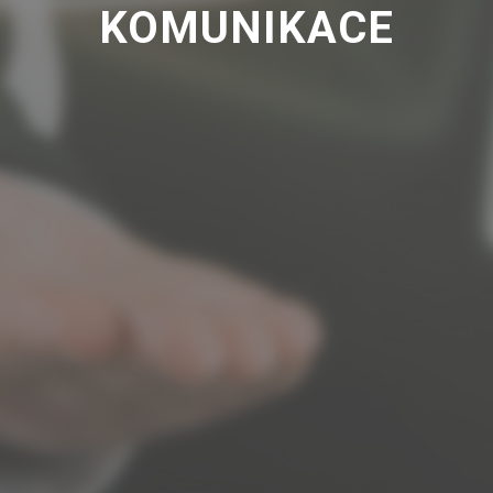
KOMUNIKACE
ani je
nemůžete
odmítnout.
Analytické/výkonnostní
cookies
Analytické a výkonové
soubory cookies se
používají ke sledování
toho, jak návštěvníci
webové stránky používají.
Tyto soubory umožňují
rozpoznat a vyhodnotit
např. počet návštěvníků a
zjistit, jak se návštěvníci
pohybují na webových
stránkách, když je
používají. Tyto údaje
pomáhají zlepšit způsob,
kterým webové stránky