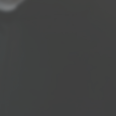
fungují. Tyto soubory
cookie nelze použít k
přímé identifikaci určitého
návštěvníka.
Funkční
cookies
Funkční
soubory
cookies
používáme k
zapamatování
informací o
návštěvnících
webových
stránek, jsou
používány k
rozpoznání
vracejících se
návštěvníků