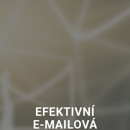
např.
přihlášení
uživatele a
správa účtu.
Jedná se o
cookies
potřebné pro
běžný provoz
webových
stránek.
Webové
stránky nelze
bez nezbytně
nutných
souborů
cookie
správně
používat. Pro
EFEKTIVNÍ
využití těchto
cookies
E-MAILOVÁ
nepotřebujeme
váš souhlas a