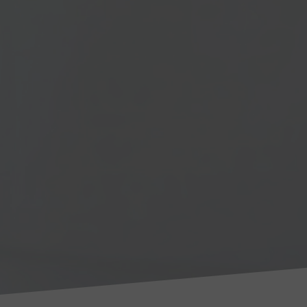
webových
stránek, např.
používaného
jazyka,
časového
pásma,
rozšíření
obsahu apod.
Diky těmto
souborům lze
využívat např.
služeb
automatického
přihlášení
apod. Pokud
je odmítnete,
nemusí se na
webu vše
zobrazovat
správně.