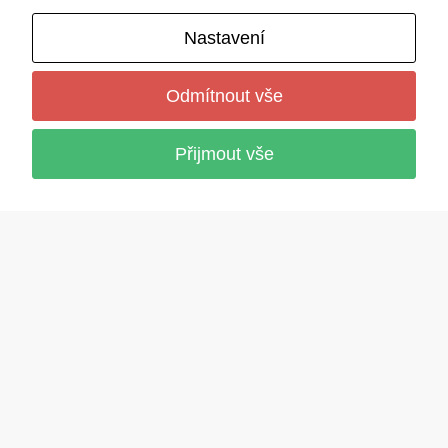
nyní pomáhá i ostatním objevovat jejich
Nastavení
význam.
Odmítnout vše
Přijmout vše
O kvalitě našich kurzů nepochybujeme.
Proto vám v případě vaší nespokojenosti s