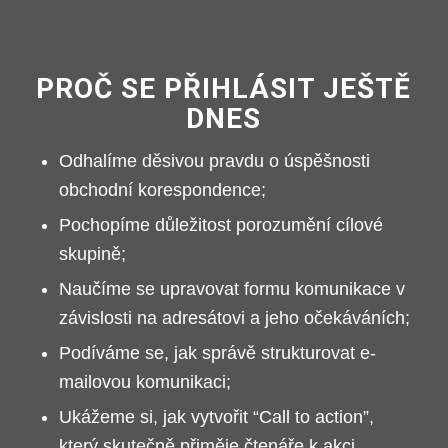
Marketingové
cookies
Tyto soubory
PROČ SE PŘIHLÁSIT JEŠTĚ
informují, které
DNES
stránky jste
navštívili a
Odhalíme děsivou pravdu o úspěšnosti
odkazy, které
jste sledovali.
obchodní korespondence;
Užití těchto
Pochopíme důležitost porozumění cílové
informací
umožňuje, aby
skupině;
webové
Naučíme se upravovat formu komunikace v
stránky a
reklamy na
závislosti na adresátovi a jeho očekáváních;
nich
Podíváme se, jak správě strukturovat e-
zobrazené více
odpovídaly
mailovou komunikaci;
zájmům
Ukážeme si, jak vytvořit “Call to action”,
návštěvníka.
Tyto informace
který skutečně přiměje čtenáře k akci.