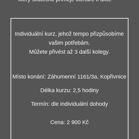
jsou sdíleny s
třetími
stranami, např.
obsahovými
partnery a
Individuální kurz, jehož tempo přizpůsobíme
bannerovými
sítěmi, za
vašim potřebám.
totožným
Můžete přivést až 3 další kolegy.
účelem. Tyto
soubory
mohou být
použity k
Místo konání: Záhumenní 1161/3a, Kopřivnice
zobrazování
relevantních
Délka kurzu: 2,5 hodiny
reklam na
jiných
Termín: dle individuální dohody
webových
stránkách.
Cena: 2 900 Kč