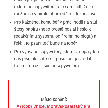
externího copywritera, ale sami cítí, že je
možné se v tomto oboru stále zdokonalovat
Pro každého, komu šéf v práci hodil na stůl
štosy papíru (nebo prostě poslal heslo k
redakčnímu systému od firemního blogu) a
řekl: „To psaní teď bude na tobě“
Pro vypsané copywritery, kteří už nějaký ten
čas píší, ale chtějí se posunout ještě dál,
třeba na pozici senior copywritera
Místo konání:
A) Kopřivnice, Moravskoslezský kraj