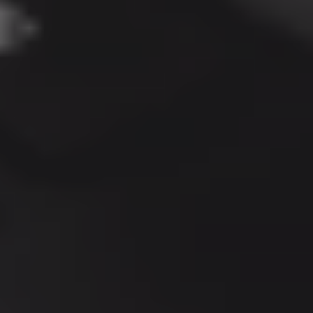
webových
stránek, např.
používaného
jazyka,
časového
pásma,
rozšíření
obsahu apod.
Diky těmto
souborům lze
využívat např.
služeb
automatického
přihlášení
apod. Pokud
je odmítnete,
nemusí se na
webu vše
zobrazovat
správně.