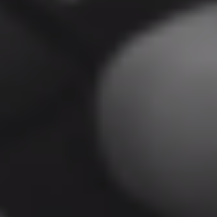
fungují. Tyto soubory
cookie nelze použít k
přímé identifikaci určitého
návštěvníka.
Funkční
cookies
Funkční
soubory
cookies
používáme k
zapamatování
informací o
návštěvnících
webových
stránek, jsou
používány k
rozpoznání
vracejících se
návštěvníků