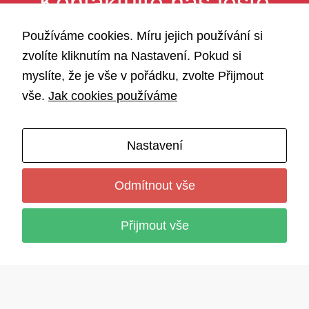
Kontaktujte nás ještě
Používáme cookies. Míru jejich používání si
dnes.
zvolíte kliknutím na Nastavení. Pokud si
myslíte, že je vše v pořádku, zvolte Přijmout
+420 603 460 029
vše.
Jak cookies používáme
nebo
Nastavení
info@edurevolta.cz
Odmítnout vše
Přijmout vše