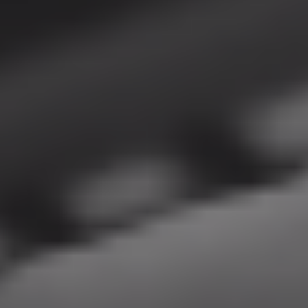
Nezbytně
nutné
cookies
Nezbytně
nutné soubory
cookies
umožňují
základní
funkce
webových
stránek, jako je