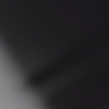
Marketingové
cookies
Tyto soubory
informují, které
stránky jste
navštívili a
odkazy, které
jste sledovali.
Užití těchto
informací
umožňuje, aby
webové
stránky a
reklamy na
nich
zobrazené více
odpovídaly
zájmům
návštěvníka.
Tyto informace