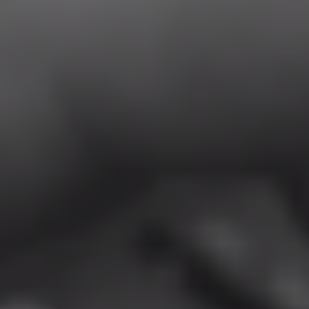
např.
přihlášení
uživatele a
správa účtu.
Jedná se o
cookies
potřebné pro
běžný provoz
webových
stránek.
Webové
stránky nelze
bez nezbytně
nutných
souborů
cookie
správně
používat. Pro
využití těchto
cookies
nepotřebujeme
váš souhlas a