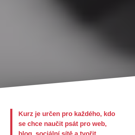
jsou sdíleny s
třetími
stranami, např.
obsahovými
partnery a
bannerovými
sítěmi, za
totožným
účelem. Tyto
soubory
mohou být
použity k
zobrazování
relevantních
reklam na
jiných
webových
stránkách.
Kurz je určen pro každého, kdo
se chce naučit psát pro web,
blog, sociální sítě a tvořit